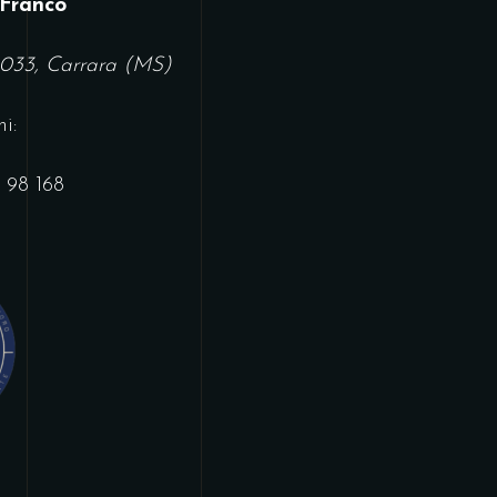
 Franco
4033, Carrara (MS)
i:
 98 168