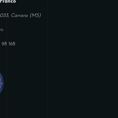
 Franco
4033, Carrara (MS)
i:
 98 168